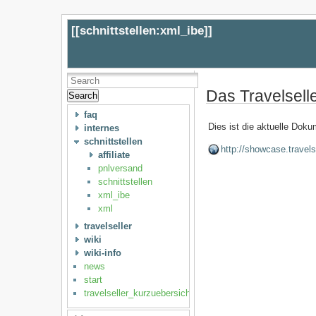
[[
schnittstellen:xml_ibe
]]
Das Travelsell
Search
faq
Dies ist die aktuelle Doku
internes
schnittstellen
http://showcase.travels
affiliate
pnlversand
schnittstellen
xml_ibe
xml
travelseller
wiki
wiki-info
news
start
travelseller_kurzuebersicht