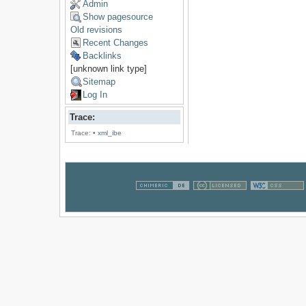
Admin
Show pagesource
Old revisions
Recent Changes
Backlinks
[unknown link type]
Sitemap
Log In
Trace:
Trace:
•
xml_ibe