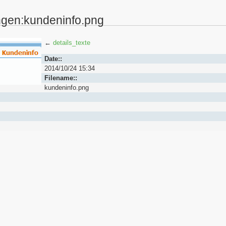
ngen:kundeninfo.png
←
details_texte
Date::
2014/10/24 15:34
Filename::
kundeninfo.png