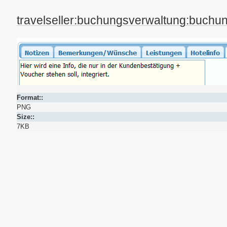
travelseller:buchungsverwaltung:buchu
Format::
PNG
Size::
7KB