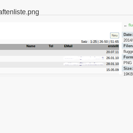
aftenliste.png
←
fl
Date:
2014/
File
flugg
Form
PNG
Size:
19KB