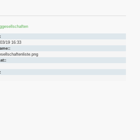
uggesellschaften
:
03/19 16:33
name::
esellschaftenliste.png
at::
: