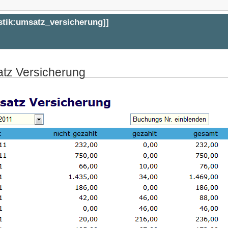
istik:umsatz_versicherung
]]
tz Versicherung