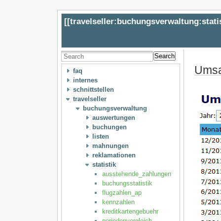
[[
travelseller:buchungsverwaltung:stat
Search
Umsa
faq
internes
schnittstellen
travelseller
buchungsverwaltung
auswertungen
buchungen
listen
mahnungen
reklamationen
statistik
ausstehende_zahlungen
buchungsstatistik
flugzahlen_ap
kennzahlen
kreditkartengebuehr
periodenvergleich