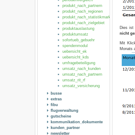
produkt_nach_partnern
produkt_nach_regionen
produkt_nach_statistikmarker
produkt_nach_zielgebiet
Dies ist
produktauslastung
nicht g
produktumsatz
sofortueb_gebuehr
Mit Klic
spendenmodul
Monats 
uebersicht_ek
uebersicht_kds
umfragebeteiligung
umsatz_nach_kunden
umsatz_nach_partnern
umsatz_rit_rf
umsatz_versicherung
busse
extras
fibu
flugverwaltung
gutscheine
kommunikation_dokumente
kunden_partner
newsletter