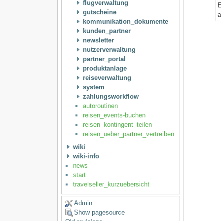
flugverwaltung
E
gutscheine
a
kommunikation_dokumente
kunden_partner
newsletter
nutzerverwaltung
partner_portal
produktanlage
reiseverwaltung
system
zahlungsworkflow
autoroutinen
reisen_events-buchen
reisen_kontingent_teilen
reisen_ueber_partner_vertreiben
wiki
wiki-info
news
start
travelseller_kurzuebersicht
Admin
Show pagesource