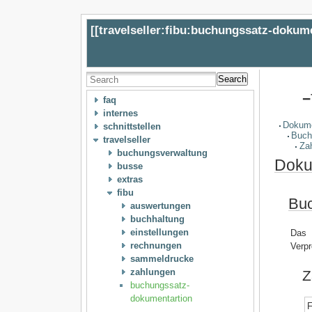
[[
travelseller:fibu:buchungssatz-dokum
Search
−
faq
internes
Dokume
schnittstellen
Buch
travelseller
Za
buchungsverwaltung
Doku
busse
extras
fibu
Buc
auswertungen
buchhaltung
einstellungen
Das 
rechnungen
Verpr
sammeldrucke
zahlungen
Z
buchungssatz-
dokumentartion