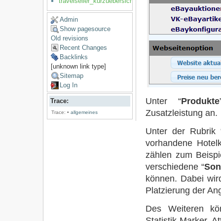
travelseller_kurzuebersicht
Admin
Show pagesource
Old revisions
Recent Changes
Backlinks
[unknown link type]
Sitemap
Log In
Unter “
Produkte
Trace:
Zusatzleistung an.
Trace:
•
allgemeines
Unter der Rubrik 
vorhandene Hotelk
zählen zum Beispie
verschiedene “
Son
können. Dabei wird
Platzierung der An
Des Weiteren kö
Statistik-Marker, 