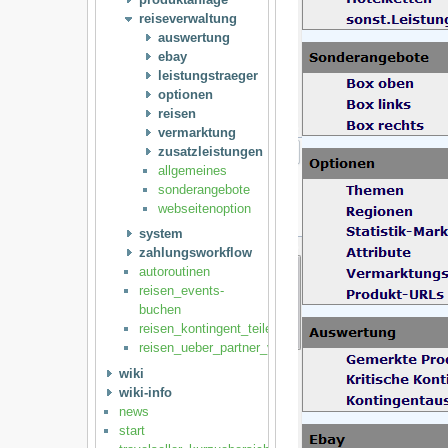
reiseverwaltung
auswertung
ebay
leistungstraeger
optionen
reisen
vermarktung
zusatzleistungen
allgemeines
sonderangebote
webseitenoption
system
zahlungsworkflow
autoroutinen
reisen_events-
buchen
reisen_kontingent_teilen
reisen_ueber_partner_vertreiben
wiki
wiki-info
news
start