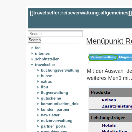
[[
travelseller:reiseverwaltung:allgemeines
]
Menüpunkt Re
Search
faq
internes
schnittstellen
travelseller
Mit der Auswahl de
buchungsverwaltung
busse
weiteres Menü mit
extras
fibu
flugverwaltung
gutscheine
kommunikation_dokumente
kunden_partner
newsletter
nutzerverwaltung
partner_portal
produktanlage