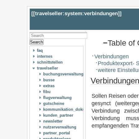
[[
travelseller:system:verbindungen
]]
−
Table of
Search
faq
Verbindungen
internes
Produktexport- 
schnittstellen
travelseller
weitere Einstell
buchungsverwaltung
Verbindunge
busse
extras
fibu
Sollen Reisen oder
flugverwaltung
gesynct (weiterg
gutscheine
kommunikation_dokumente
Verbindung zwis
kunden_partner
Verbindung mus
newsletter
empfangenden Trave
nutzerverwaltung
partner_portal
produktanlage