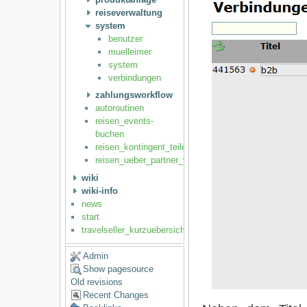
reiseverwaltung
system
benutzer
muelleimer
system
verbindungen
zahlungsworkflow
autoroutinen
reisen_events-
buchen
reisen_kontingent_teilen
reisen_ueber_partner_vertreiben
wiki
wiki-info
news
start
travelseller_kurzuebersicht
Admin
Show pagesource
Old revisions
Recent Changes