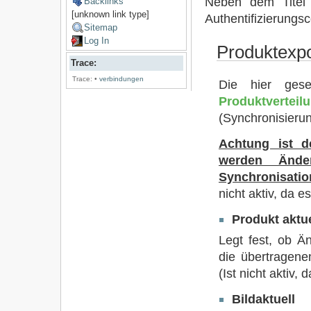
Neben dem Titel
Backlinks
[unknown link type]
Authentifizierungsc
Sitemap
Log In
Produktexpo
Trace:
Trace:
•
verbindungen
Die hier gese
Produktverteil
(Synchronisieru
Achtung ist d
werden Ände
Synchronisati
nicht aktiv, da 
Produkt aktue
Legt fest, ob Ä
die übertragene
(Ist nicht aktiv
Bildaktuell