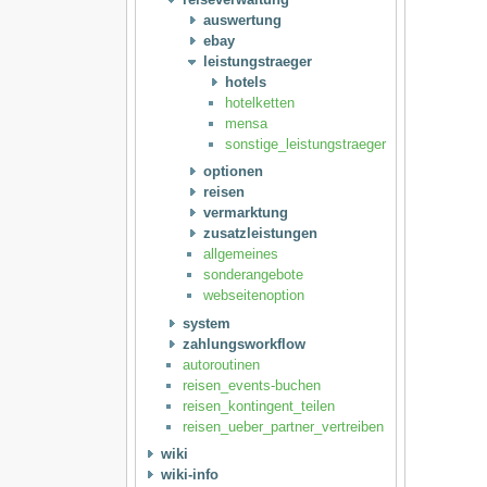
auswertung
ebay
leistungstraeger
hotels
hotelketten
mensa
sonstige_leistungstraeger
optionen
reisen
vermarktung
zusatzleistungen
allgemeines
sonderangebote
webseitenoption
system
zahlungsworkflow
autoroutinen
reisen_events-buchen
reisen_kontingent_teilen
reisen_ueber_partner_vertreiben
wiki
wiki-info