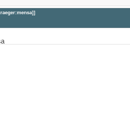
straeger:mensa
]]
sa