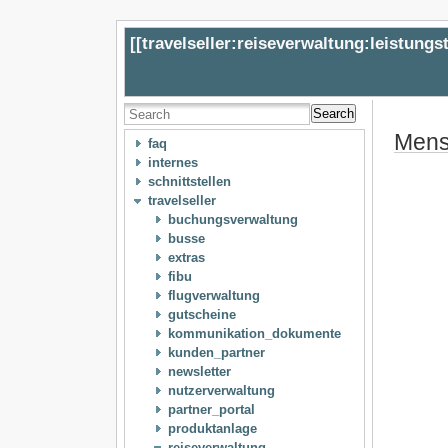
[[
travelseller:reiseverwaltung:leistung
Search
Men
faq
internes
schnittstellen
travelseller
buchungsverwaltung
busse
extras
fibu
flugverwaltung
gutscheine
kommunikation_dokumente
kunden_partner
newsletter
nutzerverwaltung
partner_portal
produktanlage
reiseverwaltung