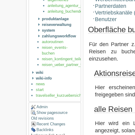
Partnerdaten
anleitung_agentur_partner
anleitung_buchender_partner
Vertriebskanäle 
Benutzer
produktanlage
reiseverwaltung
Oberfläche b
system
zahlungsworkflow
autoroutinen
Für den Partner z.
reisen_events-
Reisen zu buche
buchen
einzusehen.
reisen_kontingent_teilen
reisen_ueber_partner_vertreiben
Aktionsreis
wiki
wiki-info
news
Hier erscheine
start
freigegeben sind.
travelseller_kurzuebersicht
Admin
alle Reisen
Show pagesource
Old revisions
Hier wird ein L
Recent Changes
angezeigt, sola
Backlinks