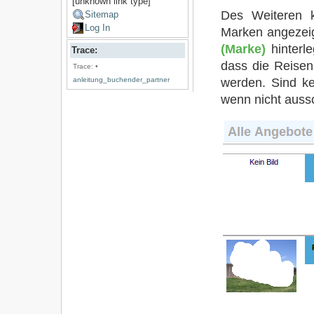
[unknown link type]
Des Weiteren k
Sitemap
Log In
Marken angezei
(Marke)
hinterle
Trace:
dass die Reisen
Trace:
•
werden. Sind k
anleitung_buchender_partner
wenn nicht aussc