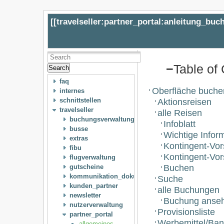
[[
travelseller:partner_portal:anleitung_buc
−
Table of
Search
faq
Oberfläche buche
internes
Aktionsreisen
schnittstellen
travelseller
alle Reisen
buchungsverwaltung
Infoblatt
busse
Wichtige Infor
extras
Kontingent-Vo
fibu
Kontingent-Vor
flugverwaltung
Buchen
gutscheine
kommunikation_dokumente
Suche
kunden_partner
alle Buchungen
newsletter
Buchung anseh
nutzerverwaltung
Provisionsliste
partner_portal
Werbemittel/Ban
allgemeines