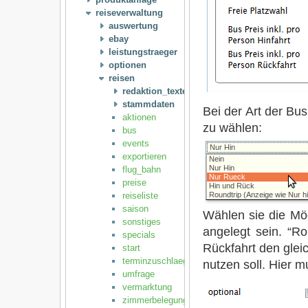
reiseverwaltung
auswertung
ebay
leistungstraeger
optionen
reisen
redaktion_texte
stammdaten
Bei der Art der Bu
aktionen
zu wählen:
bus
events
exportieren
flug_bahn
preise
reiseliste
saison
Wählen sie die Mö
sonstiges
angelegt sein. “R
specials
Rückfahrt den glei
start
terminzuschlaege_sperrtermine
nutzen soll. Hier 
umfrage
vermarktung
zimmerbelegung