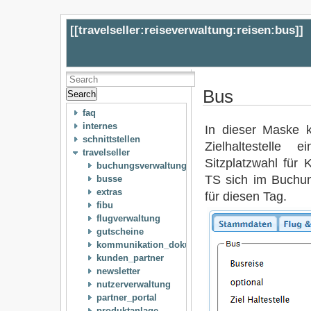
[[
travelseller:reiseverwaltung:reisen:bus
]]
Bus
Search
faq
internes
In dieser Maske k
schnittstellen
Zielhaltestelle
travelseller
Sitzplatzwahl für
buchungsverwaltung
TS sich im Buchu
busse
extras
für diesen Tag.
fibu
flugverwaltung
gutscheine
kommunikation_dokumente
kunden_partner
newsletter
nutzerverwaltung
partner_portal
produktanlage