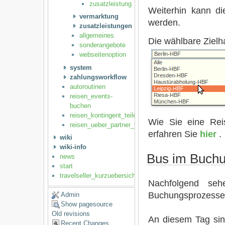
zusatzleistung
Weiterhin kann di
vermarktung
werden.
zusatzleistungen
allgemeines
Die wählbare Zielha
sonderangebote
webseitenoption
system
zahlungsworkflow
autoroutinen
reisen_events-
buchen
reisen_kontingent_teilen
Wie Sie eine Reis
reisen_ueber_partner_vertreiben
erfahren Sie
hier
.
wiki
wiki-info
Bus im Buch
news
start
travelseller_kurzuebersicht
Nachfolgend se
Buchungsprozesses 
Admin
Show pagesource
Old revisions
An diesem Tag sind
Recent Changes