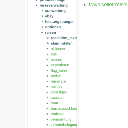
travelseller:reis
reiseverwaltung
auswertung
ebay
leistungstraeger
optionen
reisen
redaktion_texte
stammdaten
aktionen
bus
events
exportieren
flug_bahn
preise
reiseliste
saison
sonstiges
specials
start
terminzuschlaege_sperrtermine
umfrage
vermarktung
zimmerbelegung