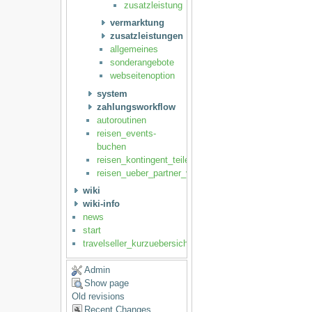
zusatzleistung
vermarktung
zusatzleistungen
allgemeines
sonderangebote
webseitenoption
system
zahlungsworkflow
autoroutinen
reisen_events-
buchen
reisen_kontingent_teilen
reisen_ueber_partner_vertreiben
wiki
wiki-info
news
start
travelseller_kurzuebersicht
Admin
Show page
Old revisions
Recent Changes