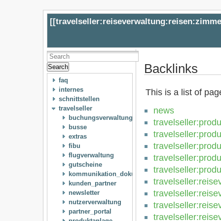
[[
travelseller:reiseverwaltung:reisen:zimm
Backlinks
Search
faq
internes
This is a list of pa
schnittstellen
travelseller
news
buchungsverwaltung
travelseller:pro
busse
travelseller:prod
extras
travelseller:prod
fibu
flugverwaltung
travelseller:pro
gutscheine
travelseller:prod
kommunikation_dokumente
travelseller:reis
kunden_partner
travelseller:reis
newsletter
nutzerverwaltung
travelseller:reis
partner_portal
travelseller:reis
produktanlage